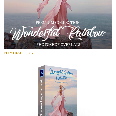
PURCHASE → $19