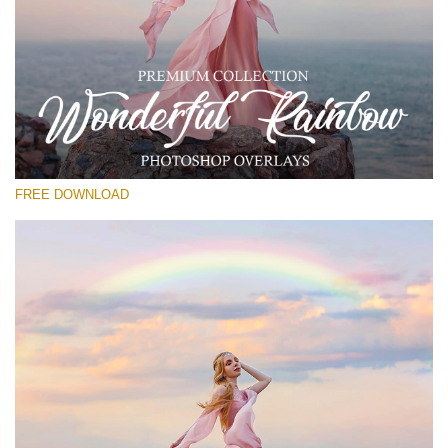
선택 해주세요
Free Rainbow Overlay #13
Small 800*533px
Wonderful Rainbow
(50 Overlays)
FREE DOWNLOAD
Large 6000*4000px
4 Seasons (411 Overlays)
Large 6000*4000px
Entire Collection
(1783 Overlays)
Large 6000*4000px
무료 다운로드