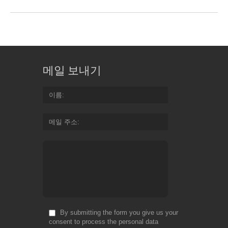
메일 보내기
이름
메일 주소
By submitting the form you give us your
consent to process the personal data