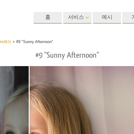
홈
서비스
예시
Lightroom
Photoshop
Templat
오버레이
>
#9 "Sunny Afternoon"
#9 "Sunny Afternoon"
 사전 설정
포토샵 액션
템플릿
R 사전 설정 컬렉
포토샵 브러쉬
마케팅 템플릿
리터칭 서비스
뷔 서비스
아기 사진 보정 
포토샵 오버레이
발렌타인 데이 카
딜 프리셋
포토샵 텍스처
결혼식 초대장
 컬렉션
Ps Actions 전체 컬렉션
어린이 생일 초대
Ps 오버레이 전체 컬렉
션
진 편집 서비스
AI로 생성된 의류 모델
이미지 조작 서