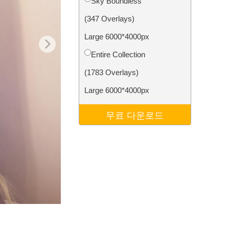
Sky Boundless
터
Video Editing Services
(347 Overlays)
Large 6000*4000px
Entire Collection
(1783 Overlays)
Large 6000*4000px
무료 다운로드