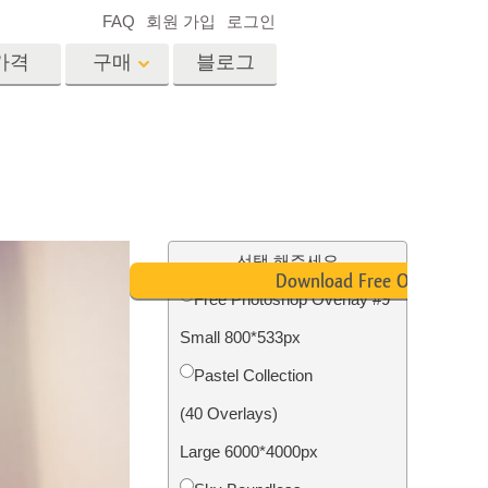
FAQ
회원 가입
로그인
가격
구매
블로그
es
Video
전문 LUT
비디오 오버레이
서비스
부동산 사진 편집 서비스
드
선택 해주세요
Download Free Overlay
Free Photoshop Overlay #9
장
Small 800*533px
비스
사진 서비스
Pastel Collection
(40 Overlays)
Large 6000*4000px