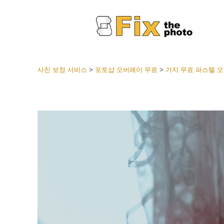
사진 보정 서비스
>
포토샵 오버레이 무료
>
가지 무료 파스텔 
라이트룸
전체 L
얼굴 
션
베스트 
모바일
웨딩 사