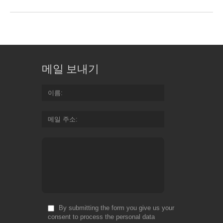
메일 보내기
이름
메일 주소
By submitting the form you give us your
consent to process the personal data