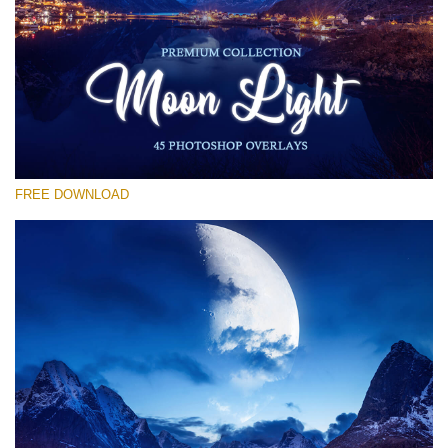
선택 해주세요
Free Moon Overlay #25
Small 800*533px
Moon Light
(45 Overlays)
FREE DOWNLOAD
Large 6000*4000px
Sky Boundless
(347 Overlays)
Large 6000*4000px
Entire Collection
(1783 Overlays)
Large 6000*4000px