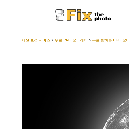
사진 보정 서비스
>
무료 PNG 오버레이
>
무료 밤하늘 PNG 오
라이트룸
전체 L
얼굴 
션
베스트 
모바일
웨딩 사