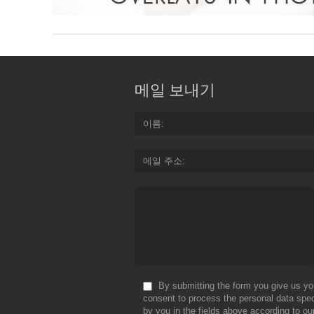
메일 보내기
이름
메일 주소
By submitting the form you give us yo
consent to process the personal data spec
by you in the fields above according to ou