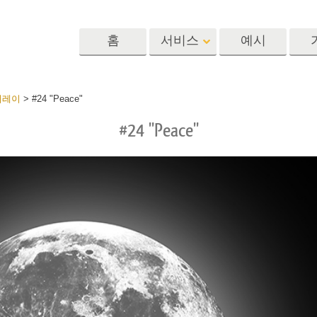
홈
서비스
예시
Lightroom
Photoshop
Templat
버레이
>
#24 "Peace"
#24 "Peace"
 사전 설정
포토샵 액션
템플릿
R 사전 설정 컬렉
포토샵 브러쉬
마케팅 템플릿
리터칭 서비스
뷔 서비스
아기 사진 보정 
포토샵 오버레이
발렌타인 데이 카
딜 프리셋
포토샵 텍스처
결혼식 초대장
 컬렉션
Ps Actions 전체 컬렉션
어린이 생일 초대
Ps 오버레이 전체 컬렉
션
진 편집 서비스
AI로 생성된 의류 모델
이미지 조작 서