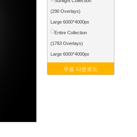
Sunlight Collection
터
Video Editing Services
(290 Overlays)
Large 6000*4000px
Entire Collection
(1783 Overlays)
Large 6000*4000px
무료 다운로드