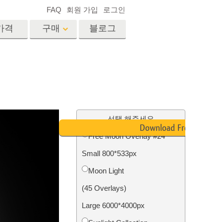
FAQ
회원 가입
로그인
가격
구매
블로그
es
Video
전문 LUT
비디오 오버레이
서비스
부동산 사진 편집 서비스
드
선택 해주세요
Download Free
Free Moon Overlay #24
장
Small 800*533px
비스
사진 서비스
Moon Light
(45 Overlays)
Large 6000*4000px