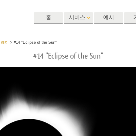
홈
서비스
예시
Lightroom
Photoshop
Templat
버레이
>
#14 "Eclipse of the Sun"
#14 "Eclipse of the Sun"
 사전 설정
포토샵 액션
템플릿
R 사전 설정 컬렉
포토샵 브러쉬
마케팅 템플릿
리터칭 서비스
뷔 서비스
아기 사진 보정 
포토샵 오버레이
발렌타인 데이 카
딜 프리셋
포토샵 텍스처
결혼식 초대장
 컬렉션
Ps Actions 전체 컬렉션
어린이 생일 초대
Ps 오버레이 전체 컬렉
션
진 편집 서비스
AI로 생성된 의류 모델
이미지 조작 서