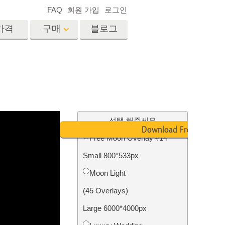
FAQ
회원 가입
로그인
가격
구매
블로그
es
Video
전문 LUT
비디오 오버레이
서비스
부동산 사진 편집 서비스
드
선택 해주세요
Download Free
Free Moon Overlay #14
장
Small 800*533px
비스
사진 서비스
Moon Light
(45 Overlays)
Large 6000*4000px