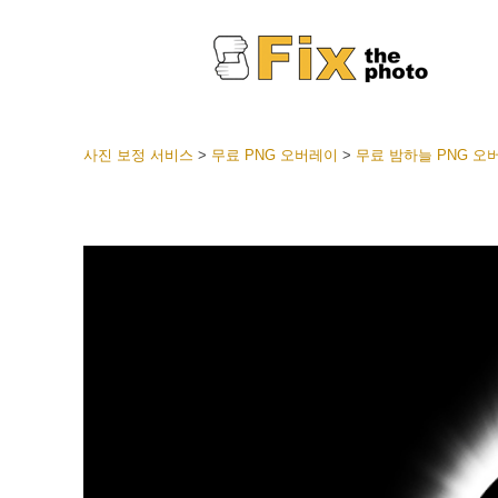
사진 보정 서비스
>
무료 PNG 오버레이
>
무료 밤하늘 PNG 오
라이트룸
전체 L
얼굴 
션
베스트 
모바일
웨딩 사