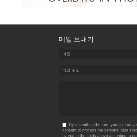
메일 보내기
이름
메일 주소
By submitting the form you give us yo
consent to process the personal data spec
by you in the fields above according to ou