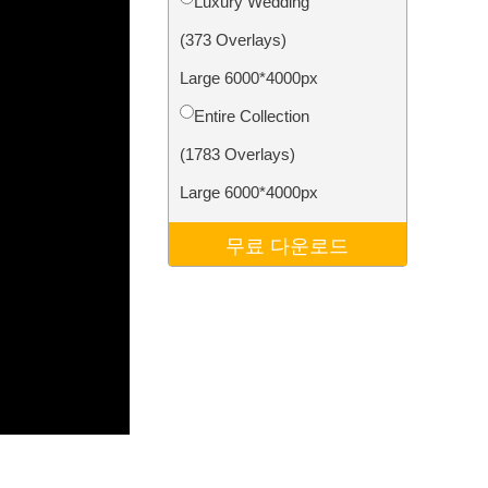
Luxury Wedding
터
Video Editing Services
(373 Overlays)
Large 6000*4000px
Entire Collection
(1783 Overlays)
Large 6000*4000px
무료 다운로드