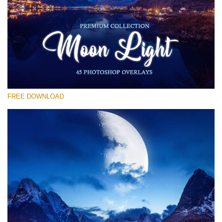
선택 해주세요
Free Moon Overlay #13
Small 800*533px
Moon Light
(45 Overlays)
FREE DOWNLOAD
Large 6000*4000px
4 Seasons (411 Overlays)
Large 6000*4000px
Entire Collection
(1783 Overlays)
Large 6000*4000px
무료 다운로드