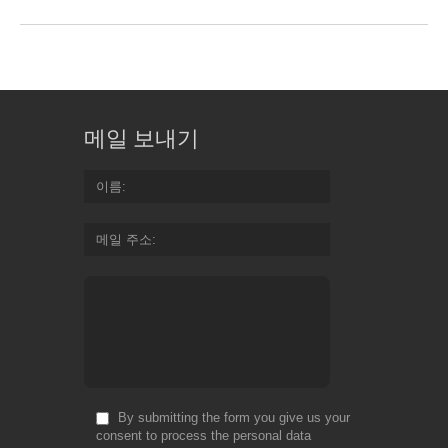
메일 보내기
이름
메일 주소
By submitting the form you give us your
consent to process the personal data