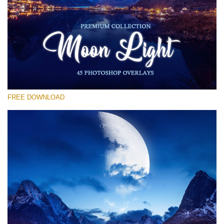
선택 해주세요
Free Moon Overlay #12
Small 800*533px
Moon Light
(45 Overlays)
FREE DOWNLOAD
Large 6000*4000px
Fairy Tale (344 Overlays)
Large 6000*4000px
Entire Collection
(1783 Overlays)
Large 6000*4000px
무료 다운로드