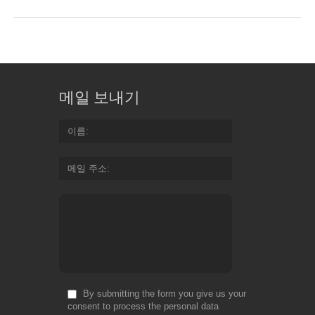
메일 보내기
이름
메일 주소
By submitting the form you give us your
consent to process the personal data