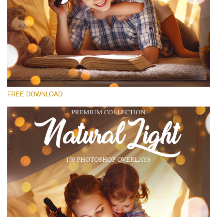
선택 해주세요
Free Bokeh Overlay #18
Small 800*533px
Natural Cozy Bokeh
(150 Overlays)
FREE DOWNLOAD
Large 6000*4000px
Bokeh Collection (650 Overlays)
Large 6000*4000px
Entire Collection
(1783 Overlays)
Large 6000*4000px
무료 다운로드