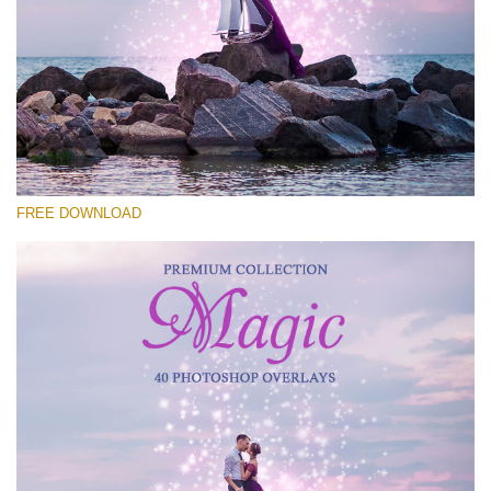
선택 해주세요
Free Photoshop Overlay #24
Small 800*533px
Magic Collection
(40 Overlays)
FREE DOWNLOAD
Large 6000*4000px
Luxury Wedding
(373 Overlays)
Large 6000*4000px
Entire Collection
(1783 Overlays)
Large 6000*4000px