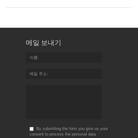
메일 보내기
이름
메일 주소
By submitting the form you give us your
consent to process the personal data