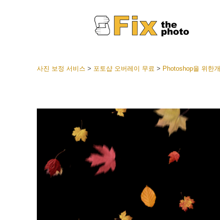
사진 보정 서비스
>
포토샵 오버레이 무료
>
Photoshop을 위
라이트룸
전체 L
얼굴 
션
베스트 
모바일
웨딩 사