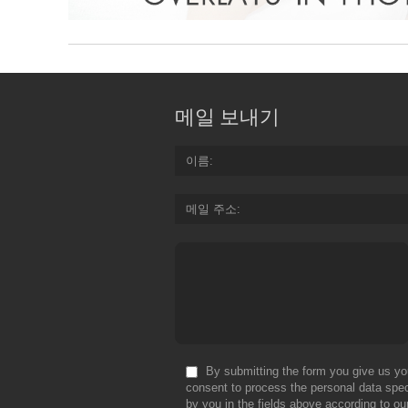
메일 보내기
이름
메일 주소
By submitting the form you give us yo
consent to process the personal data spec
by you in the fields above according to ou