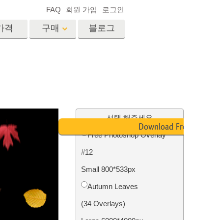
FAQ
회원 가입
로그인
가격
구매
블로그
es
Video
전문 LUT
비디오 오버레이
서비스
부동산 사진 편집 서비스
드
선택 해주세요
Download Free
Free Photoshop Overlay
장
#12
비스
사진 서비스
Small 800*533px
Autumn Leaves
(34 Overlays)