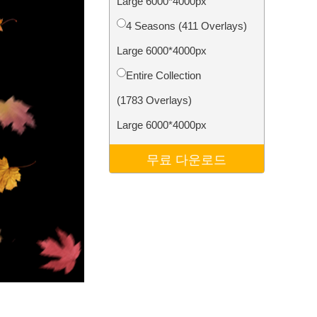
Large 6000*4000px
터
Video Editing Services
4 Seasons (411 Overlays)
Large 6000*4000px
Entire Collection
(1783 Overlays)
Large 6000*4000px
무료 다운로드