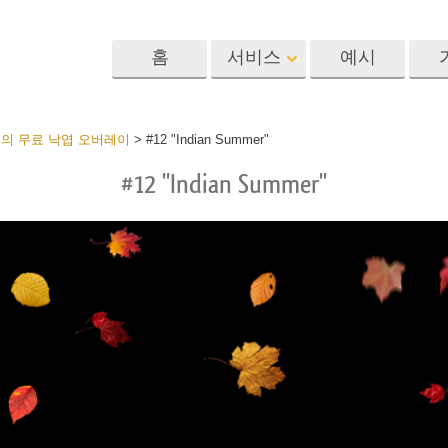
홈
서비스
예시
Lightroom
Photoshop
Templat
한개의 무료 낙엽 오버레이
>
#12 "Indian Summer"
#12 "Indian Summer"
 사전 설정
포토샵 액션
템플릿
R 사전 설정 컬렉
포토샵 브러쉬
마케팅 템플릿
리터칭 서비스
뷔 서비스
아기 사진 보정 
포토샵 오버레이
발렌타인 데이 카
딜 프리셋
포토샵 텍스처
결혼식 초대장
 컬렉션
Ps Actions 전체 컬렉션
어린이 생일 초대
Ps 오버레이 전체 컬렉
션
진 편집 서비스
AI로 생성된 의류 모델
이미지 조작 서