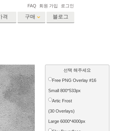
FAQ
회원 가입
로그인
가격
구매
블로그
es
Video
전문 LUT
비디오 오버레이
서비스
부동산 사진 편집 서비스
드
선택 해주세요
Free PNG Overlay #16
장
Small 800*533px
비스
사진 서비스
Artic Frost
(30 Overlays)
Large 6000*4000px