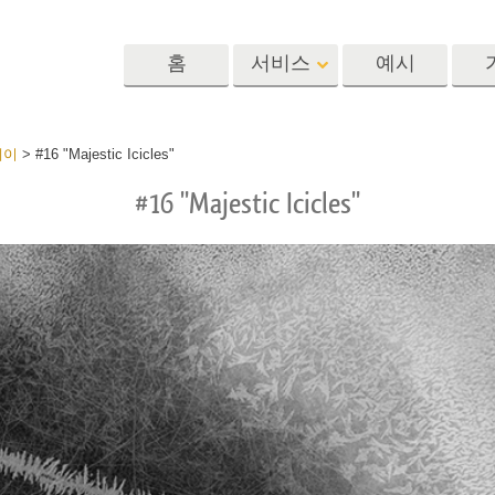
홈
서비스
예시
Lightroom
Photoshop
Templat
레이
>
#16 "Majestic Icicles"
#16 "Majestic Icicles"
 사전 설정
포토샵 액션
템플릿
R 사전 설정 컬렉
포토샵 브러쉬
마케팅 템플릿
리터칭 서비스
뷔 서비스
아기 사진 보정 
포토샵 오버레이
발렌타인 데이 카
딜 프리셋
포토샵 텍스처
결혼식 초대장
 컬렉션
Ps Actions 전체 컬렉션
어린이 생일 초대
Ps 오버레이 전체 컬렉
션
진 편집 서비스
AI로 생성된 의류 모델
이미지 조작 서