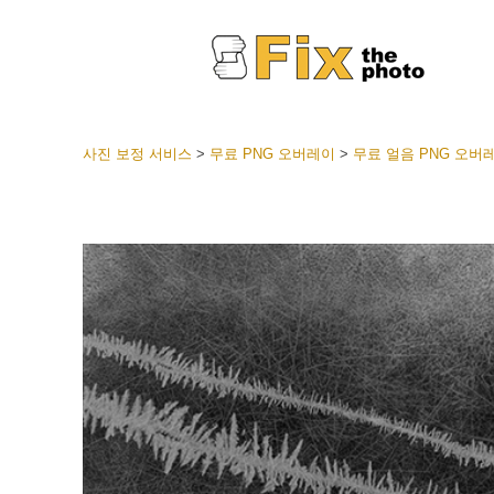
사진 보정 서비스
>
무료 PNG 오버레이
>
무료 얼음 PNG 오버
라이트룸
전체 L
얼굴 
션
베스트 
모바일
웨딩 사