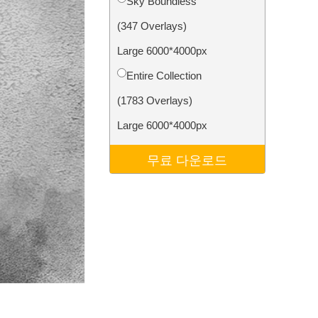
Sky Boundless
터
Video Editing Services
(347 Overlays)
Large 6000*4000px
Entire Collection
(1783 Overlays)
Large 6000*4000px
무료 다운로드