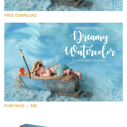
선택 해주세요
FREE DOWNLOAD
Free Photoshop Overlay
Small 800*533px
Dreamy Watercolor
(85 Textures)
Large 6000*4000px
Entire Collection
(1783 Overlays)
Large 6000*4000px
무료 다운로드
PURCHASE → $38