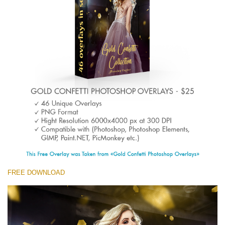
(1783 Overlays)
Large 6000*4000px
무료 다운로드
FREE DOWNLOAD