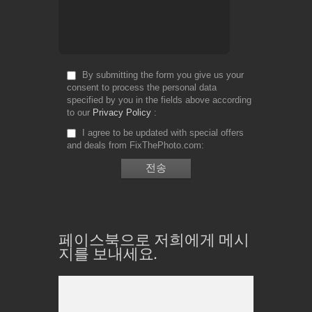
By submitting the form you give us your
consent to process the personal data
specified by you in the fields above according
to our
Privacy Policy
I agree to be updated with special offers
and deals from FixThePhoto.com
페이스북으로 저희에게 메시
지를 보내세요.