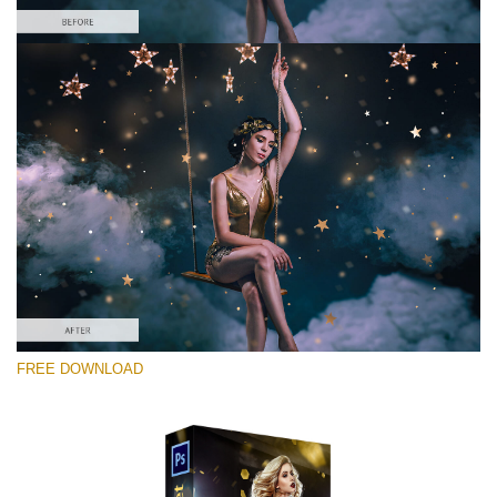
선택 해주세요
Free Photoshop Overlay #7
Small 800*533px
Gold Confetti
(46 Overlays)
Large 6000*4000px
FREE DOWNLOAD
Fairy Tale (344 Overlays)
Large 6000*4000px
Entire Collection