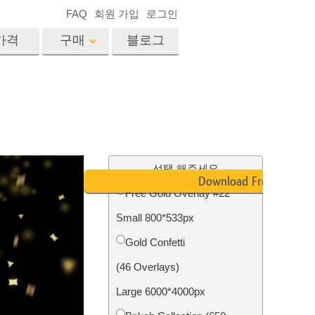
FAQ
회원 가입
로그인
가격
구매
블로그
es
Video
전문 LUT
비디오 오버레이
서비스
부동산 사진 편집 서비스
드
선택 해주세요
Download Free
Free Gold Overlay #22
장
Small 800*533px
비스
사진 서비스
Gold Confetti
(46 Overlays)
Large 6000*4000px