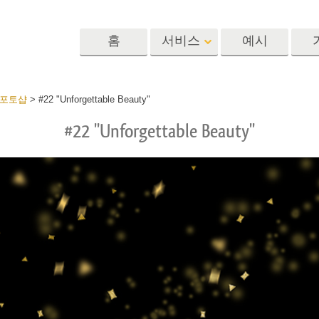
홈
서비스
예시
Lightroom
Photoshop
Templat
 포토샵
>
#22 "Unforgettable Beauty"
#22 "Unforgettable Beauty"
 사전 설정
포토샵 액션
템플릿
R 사전 설정 컬렉
포토샵 브러쉬
마케팅 템플릿
리터칭 서비스
뷔 서비스
아기 사진 보정 
포토샵 오버레이
발렌타인 데이 카
딜 프리셋
포토샵 텍스처
결혼식 초대장
 컬렉션
Ps Actions 전체 컬렉션
어린이 생일 초대
Ps 오버레이 전체 컬렉
션
진 편집 서비스
AI로 생성된 의류 모델
이미지 조작 서