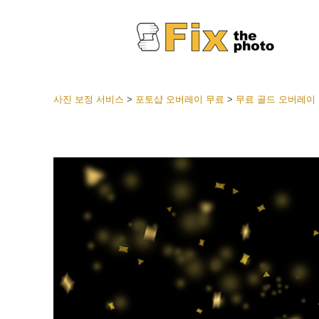
사진 보정 서비스
>
포토샵 오버레이 무료
>
무료 골드 오버레이
라이트룸
전체 L
얼굴 
션
베스트 
모바일
웨딩 사