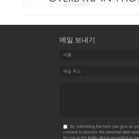
메일 보내기
이름
메일 주소
By submitting the form you give us yo
consent to process the personal data spec
by you in the fields above according to ou