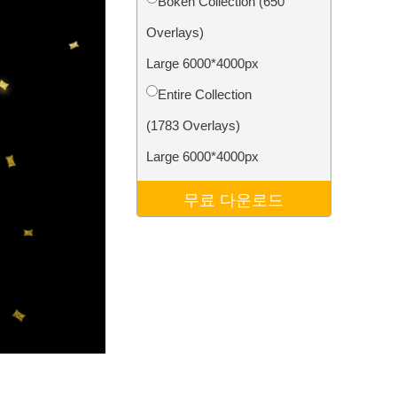
Bokeh Collection (650
터
Video Editing Services
Overlays)
Large 6000*4000px
Entire Collection
(1783 Overlays)
Large 6000*4000px
무료 다운로드