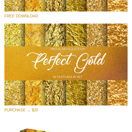
선택 해주세요
FREE DOWNLOAD
Free Photoshop Overlay
Small 800*533px
Perfect Gold
(30 Textures)
Large 6000*4000px
Entire Collection
(1783 Overlays)
Large 6000*4000px
무료 다운로드
PURCHASE → $20