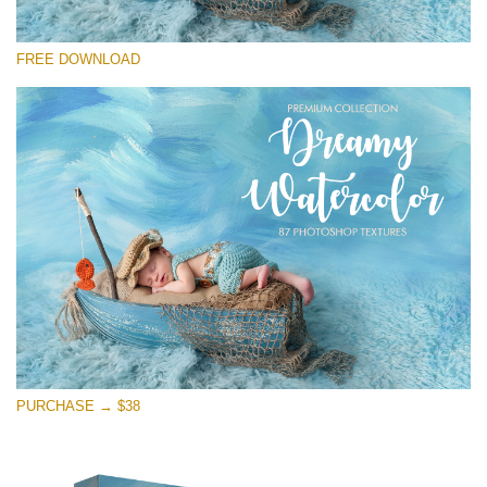
선택 해주세요
FREE DOWNLOAD
Free Photoshop Overlay
Small 800*533px
Dreamy Watercolor
(85 Textures)
Large 6000*4000px
Entire Collection
(1783 Overlays)
Large 6000*4000px
무료 다운로드
PURCHASE → $38