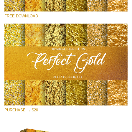
선택 해주세요
FREE DOWNLOAD
Free Photoshop Overlay
Small 800*533px
Perfect Gold
(30 Textures)
Large 6000*4000px
Entire Collection
(1783 Overlays)
Large 6000*4000px
무료 다운로드
PURCHASE → $20