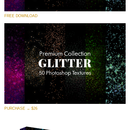
선택 해주세요
FREE DOWNLOAD
Free Photoshop Overlay
Small 800*533px
Universe Stars Glitters
(50 Textures)
Large 6000*4000px
Entire Collection
(1783 Overlays)
Large 6000*4000px
무료 다운로드
PURCHASE → $26