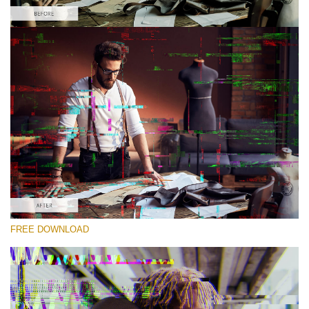
선택 해주세요
Free PNG Overlay #2
Small 800*533px
Glitch Effect
(65 Overlays)
Large 6000*4000px
FREE DOWNLOAD
4 Seasons (411 Overlays)
Large 6000*4000px
Entire Collection