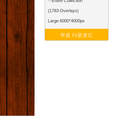
Entire Collection
터
Video Editing Services
(1783 Overlays)
Large 6000*4000px
무료 다운로드