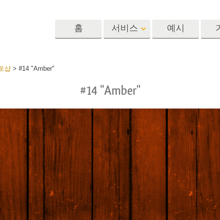
홈
서비스
예시
Lightroom
Photoshop
Templat
토샵
>
#14 "Amber"
#14 "Amber"
 사전 설정
포토샵 액션
템플릿
R 사전 설정 컬렉
포토샵 브러쉬
마케팅 템플릿
리터칭 서비스
뷔 서비스
아기 사진 보정 
포토샵 오버레이
발렌타인 데이 카
딜 프리셋
포토샵 텍스처
결혼식 초대장
 컬렉션
Ps Actions 전체 컬렉션
어린이 생일 초대
Ps 오버레이 전체 컬렉
션
진 편집 서비스
AI로 생성된 의류 모델
이미지 조작 서