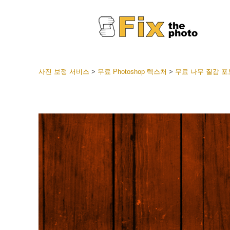
사진 보정 서비스
>
무료 Photoshop 텍스처
>
무료 나무 질감 포
라이트룸
전체 L
얼굴 
션
베스트 
모바일
웨딩 사