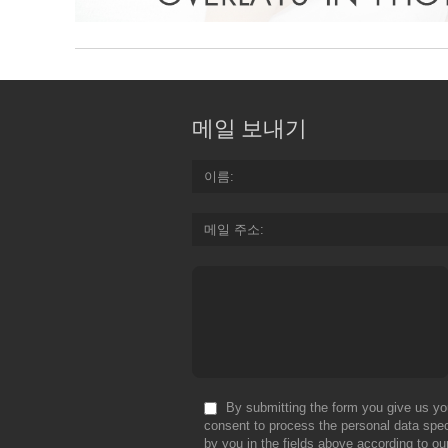
메일 보내기
이름
메일 주소
By submitting the form you give us yo
consent to process the personal data spec
by you in the fields above according to ou