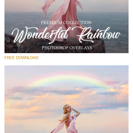
선택 해주세요
Free Photoshop Overlay
Small 800*533px
Wonderful Rainbow
(20 Overlays)
FREE DOWNLOAD
Large 6000*4000px
Entire Collection
(1783 Overlays)
Large 6000*4000px
무료 다운로드