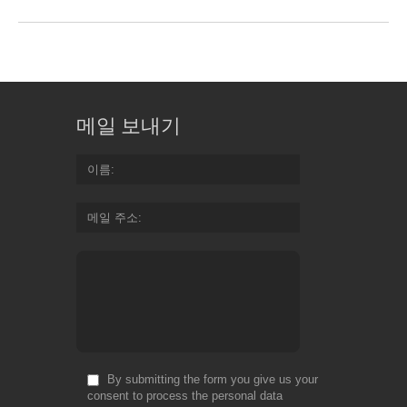
메일 보내기
이름
메일 주소
By submitting the form you give us your
consent to process the personal data