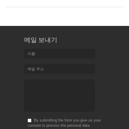
메일 보내기
이름
메일 주소
By submitting the form you give us your
consent to process the personal data