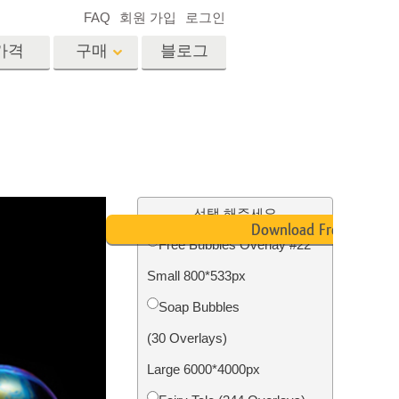
FAQ
회원 가입
로그인
가격
구매
블로그
es
Video
전문 LUT
비디오 오버레이
서비스
부동산 사진 편집 서비스
드
선택 해주세요
Download Free
Free Bubbles Overlay #22
장
Small 800*533px
비스
사진 서비스
Soap Bubbles
(30 Overlays)
Large 6000*4000px