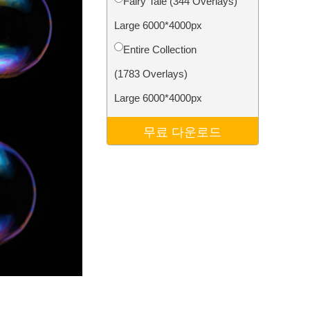
Fairy Tale (344 Overlays)
터
Video Editing Services
Large 6000*4000px
Entire Collection
(1783 Overlays)
Large 6000*4000px
무료 다운로드