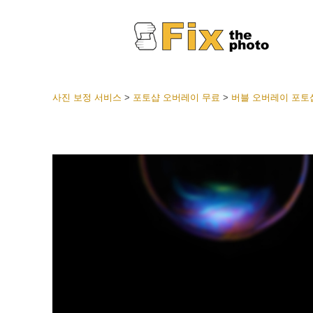
사진 보정 서비스
>
포토샵 오버레이 무료
>
버블 오버레이 포토
라이트룸
전체 L
얼굴 
션
베스트 
모바일
웨딩 사