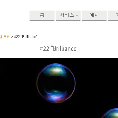
홈
서비스
예시
Lightroom
Photoshop
Templat
샵 무료
>
#22 "Brilliance"
#22 "Brilliance"
 사전 설정
포토샵 액션
템플릿
R 사전 설정 컬렉
포토샵 브러쉬
마케팅 템플릿
리터칭 서비스
뷔 서비스
아기 사진 보정 
포토샵 오버레이
발렌타인 데이 카
딜 프리셋
포토샵 텍스처
결혼식 초대장
 컬렉션
Ps Actions 전체 컬렉션
어린이 생일 초대
Ps 오버레이 전체 컬렉
션
진 편집 서비스
AI로 생성된 의류 모델
이미지 조작 서