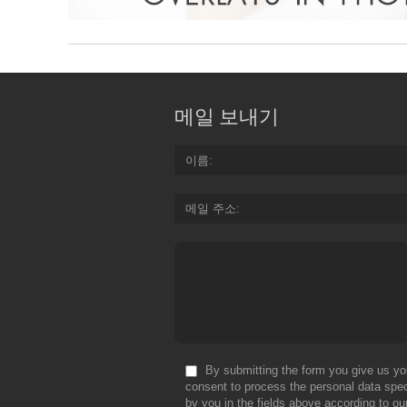
메일 보내기
이름
메일 주소
By submitting the form you give us yo
consent to process the personal data spec
by you in the fields above according to ou