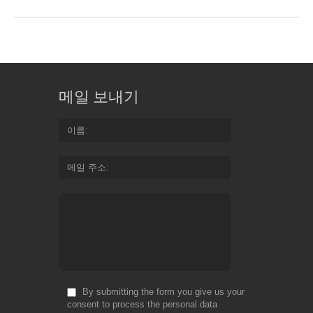
메일 보내기
이름
메일 주소
By submitting the form you give us your
consent to process the personal data