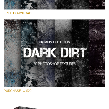
선택 해주세요
FREE DOWNLOAD
Free Photoshop Overlay
Small 800*533px
Dark Dirt
(30 Overlays)
Large 6000*4000px
Entire Collection
(1783 Overlays)
Large 6000*4000px
무료 다운로드
PURCHASE → $20