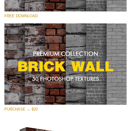
선택 해주세요
FREE DOWNLOAD
Free Photoshop Texture #26 Small 800*533px
Brick Wall
(30 Textures)
Large 6000*4000px
Entire Collection
(1783 Overlays)
Large 6000*4000px
무료 다운로드
PURCHASE → $20