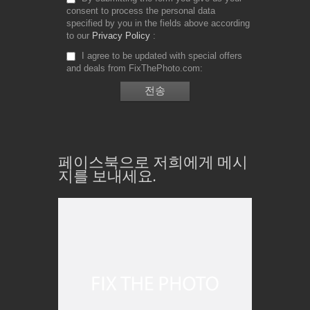
consent to process the personal data
specified by you in the fields above according
to our
Privacy Policy
I agree to be updated with special offers
and deals from FixThePhoto.com
페이스북으로 저희에게 메시
지를 보내세요.