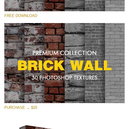
선택 해주세요
FREE DOWNLOAD
Free Photoshop Texture #25 Small 800*533px
Brick Wall
(30 Textures)
Large 6000*4000px
Entire Collection
(1783 Overlays)
Large 6000*4000px
무료 다운로드
PURCHASE → $20