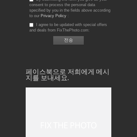
consent to process the personal data
specified by you in the fields above according
to our
Privacy Policy
I agree to be updated with special offers
and deals from FixThePhoto.com
페이스북으로 저희에게 메시
지를 보내세요.