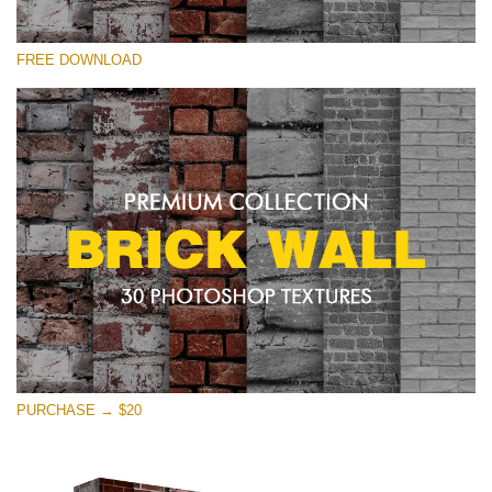
선택 해주세요
FREE DOWNLOAD
Free Photoshop Texture #15 Small 800*533px
Brick Wall
(30 Textures)
Large 6000*4000px
Entire Collection
(1783 Overlays)
Large 6000*4000px
무료 다운로드
PURCHASE → $20