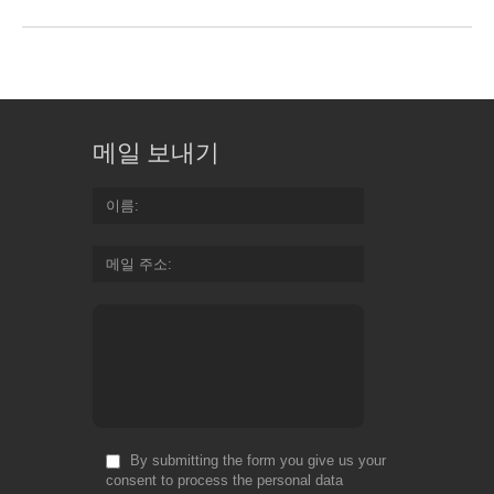
메일 보내기
이름
메일 주소
By submitting the form you give us your
consent to process the personal data