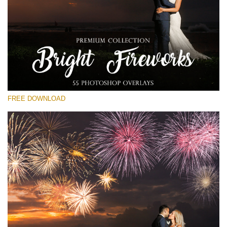
선택 해주세요
Free Fireworks Overlay #23
Small 800*533px
Bright Fireworks
(55 Overlays)
FREE DOWNLOAD
Large 6000*4000px
Luxury Wedding
(373 Overlays)
Large 6000*4000px
Entire Collection
(1783 Overlays)
Large 6000*4000px