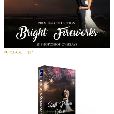
PURCHASE → $27