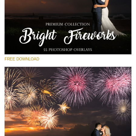
선택 해주세요
Free Fireworks Overlay #11
Small 800*533px
Bright Fireworks
(55 Overlays)
FREE DOWNLOAD
Large 6000*4000px
Fairy Tale (344 Overlays)
Large 6000*4000px
Entire Collection
(1783 Overlays)
Large 6000*4000px
무료 다운로드