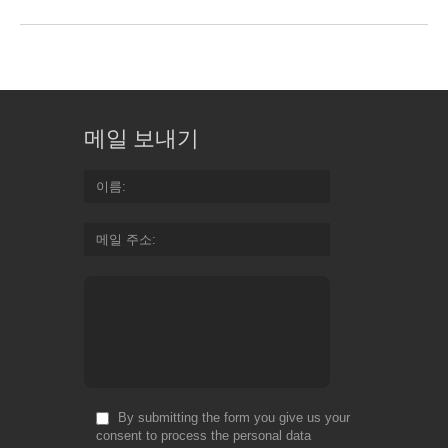
메일 보내기
이름
메일 주소
By submitting the form you give us your
consent to process the personal data