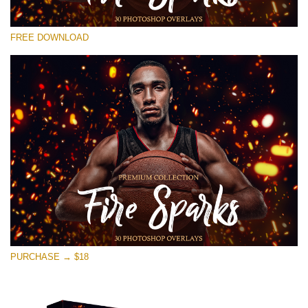
선택 해주세요
FREE DOWNLOAD
Free Photoshop Overlay #20
Small 800*533px
Fire Sparks
(30 Overlays)
Large 6000*4000px
Fairy Tale (344 Overlays)
Large 6000*4000px
Entire Collection
(1783 Overlays)
PURCHASE → $18
Large 6000*4000px
무료 다운로드