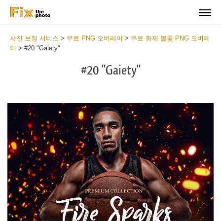
사진 보정 서비스
>
무료 PNG 오버레이
>
무료 화재 불꽃 PNG 오버레
이
>
#20 "Gaiety"
#20 "Gaiety"
Do
Fr