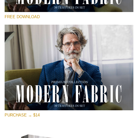
선택 해주세요
FREE DOWNLOAD
Free Photoshop Overlay
Small 800*533px
Modern Fabric
(30 Textures)
Large 6000*4000px
Entire Collection
(1783 Overlays)
Large 6000*4000px
무료 다운로드
PURCHASE → $14