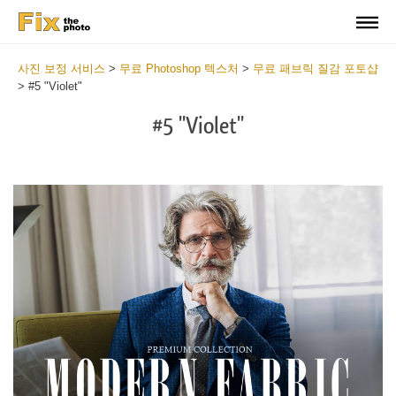
사진 보정 서비스
>
무료 Photoshop 텍스처
>
무료 패브릭 질감 포토샵
>
#5 "Violet"
#5 "Violet"
Do
Fr
Ov