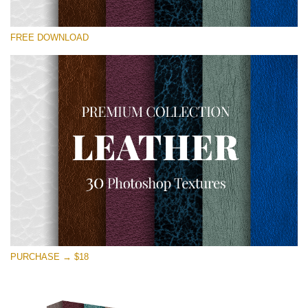
선택 해주세요
FREE DOWNLOAD
Free Photoshop Overlay
Small 800*533px
Real Leather
(30 Textures)
Large 6000*4000px
Entire Collection
(1783 Overlays)
Large 6000*4000px
무료 다운로드
PURCHASE → $18