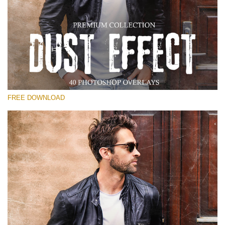
선택 해주세요
Free Photoshop Overlay
Small 800*533px
Dust Effect
(40 Overlays)
FREE DOWNLOAD
Large 6000*4000px
Entire Collection
(1783 Overlays)
Large 6000*4000px
무료 다운로드