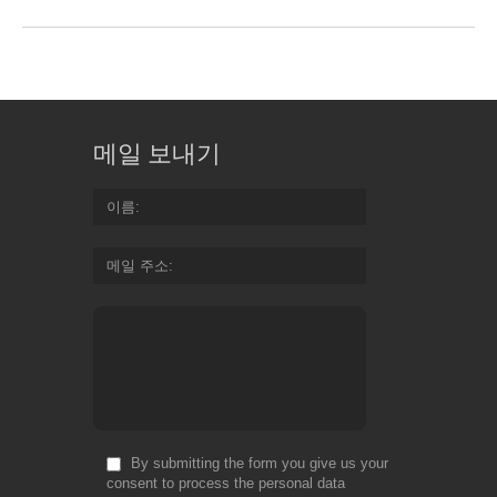
메일 보내기
이름
메일 주소
By submitting the form you give us your
consent to process the personal data