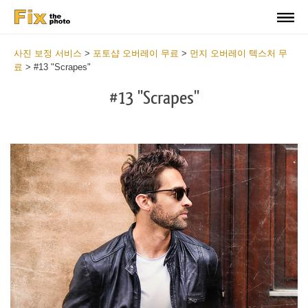
사진 보정 서비스
>
포토샵 오버레이 무료
>
먼지 오버레이 텍스처 무
료
>
#13 "Scrapes"
#13 "Scrapes"
Do
Fr
Ov