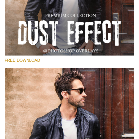
선택 해주세요
Free Photoshop Overlay
Small 800*533px
Dust Effect
(40 Overlays)
FREE DOWNLOAD
Large 6000*4000px
Entire Collection
(1783 Overlays)
Large 6000*4000px
무료 다운로드