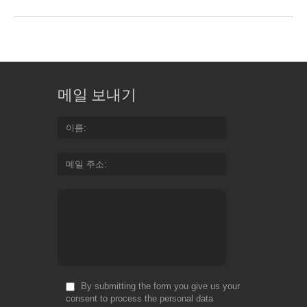
메일 보내기
이름
메일 주소
By submitting the form you give us your
consent to process the personal data