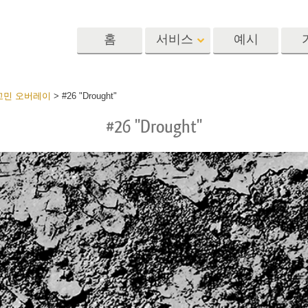
홈
서비스
예시
Lightroom
Photoshop
Templat
료 고민 오버레이
>
#26 "Drought"
#26 "Drought"
 사전 설정
포토샵 액션
템플릿
R 사전 설정 컬렉
포토샵 브러쉬
마케팅 템플릿
리터칭 서비스
뷔 서비스
아기 사진 보정 
포토샵 오버레이
발렌타인 데이 카
딜 프리셋
포토샵 텍스처
결혼식 초대장
 컬렉션
Ps Actions 전체 컬렉션
어린이 생일 초대
Ps 오버레이 전체 컬렉
션
진 편집 서비스
AI로 생성된 의류 모델
이미지 조작 서