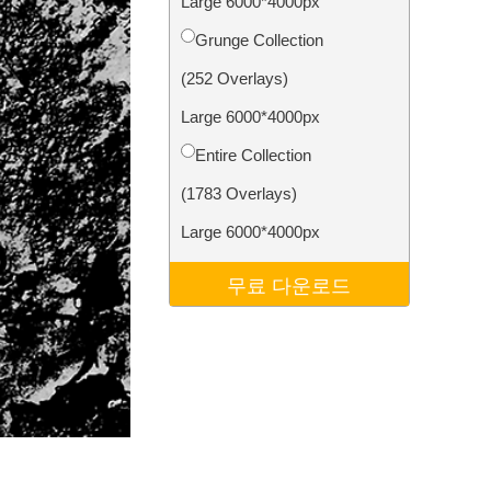
Large 6000*4000px
터
Video Editing Services
Grunge Collection
(252 Overlays)
Large 6000*4000px
Entire Collection
(1783 Overlays)
Large 6000*4000px
무료 다운로드