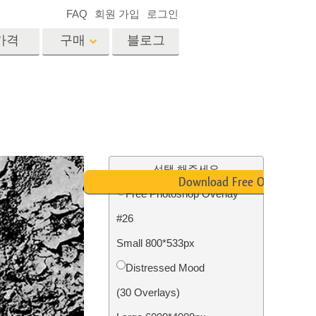
FAQ
회원 가입
로그인
가격
구매
블로그
es
Video
전문 LUT
비디오 오버레이
서비스
부동산 사진 편집 서비스
드
선택 해주세요
Download Free Overlay
Free Photoshop Overlay
장
#26
비스
사진 서비스
Small 800*533px
Distressed Mood
(30 Overlays)