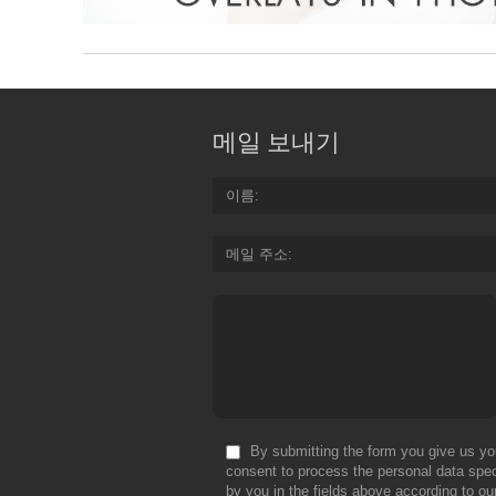
메일 보내기
이름
메일 주소
By submitting the form you give us yo
consent to process the personal data spec
by you in the fields above according to ou