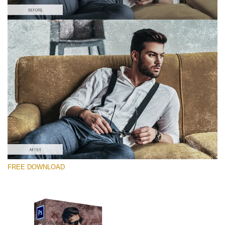
선택 해주세요
Free Photoshop Overlay #2
Small 800*533px
Distressed Mood
(30 Overlays)
Large 6000*4000px
FREE DOWNLOAD
4 Seasons (411 Overlays)
Large 6000*4000px
Entire Collection