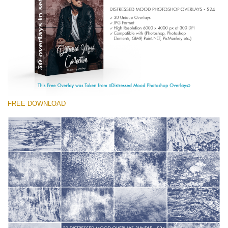
(1783 Overlays)
Large 6000*4000px
무료 다운로드
FREE DOWNLOAD