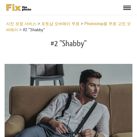
사진 보정 서비스
>
포토샵 오버레이 무료
>
Photoshop용 무료 고민 오
버레이
>
#2 "Shabby"
#2 "Shabby"
Do
Fr
Ov