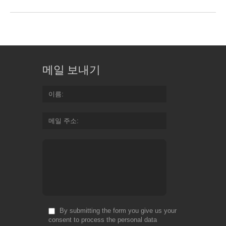
메일 보내기
이름
메일 주소
By submitting the form you give us your
consent to process the personal data