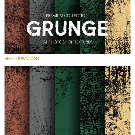
선택 해주세요
Free Photoshop Overlay
Small 800*533px
Grunge Effect
(30 Overlays)
FREE DOWNLOAD
Large 6000*4000px
Entire Collection
(1783 Overlays)
Large 6000*4000px
무료 다운로드