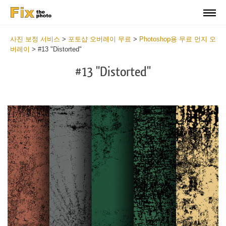
사진 보정 서비스
>
포토샵 오버레이 무료
>
Photoshop용 무료 먼지 오
버레이
>
#13 "Distorted"
#13 "Distorted"
Do
Fr
Ov