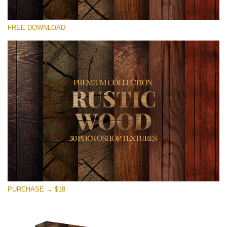
선택 해주세요
FREE DOWNLOAD
Free Photoshop Overlay
Small 800*533px
Rustic Wood
(30 Textures)
Large 6000*4000px
Entire Collection
(1783 Overlays)
Large 6000*4000px
무료 다운로드
PURCHASE → $18