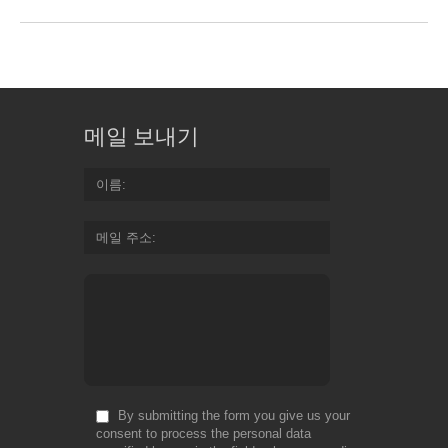
메일 보내기
이름
메일 주소
By submitting the form you give us your
consent to process the personal data