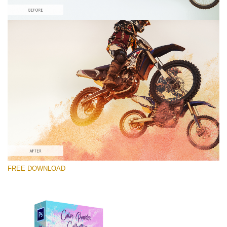
선택 해주세요
Free Photoshop Overlay #7
Small 800*533px
Color Powder
(30 Overlays)
Large 6000*4000px
FREE DOWNLOAD
Fairy Tale (344 Overlays)
Large 6000*4000px
Entire Collection