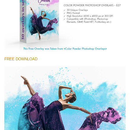
(1783 Overlays)
Large 6000*4000px
무료 다운로드
FREE DOWNLOAD