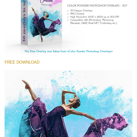
Entire Collection
(1783 Overlays)
Large 6000*4000px
무료 다운로드
FREE DOWNLOAD