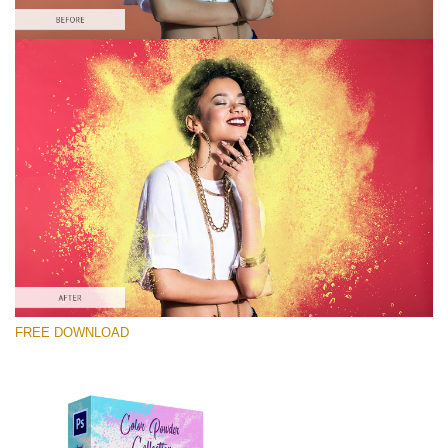
선택 해주세요
Free Photoshop Overlay #6
Small 800*533px
Color Powder
(30 Overlays)
Large 6000*4000px
FREE DOWNLOAD
Luxury Wedding
(373 Overlays)
Large 6000*4000px