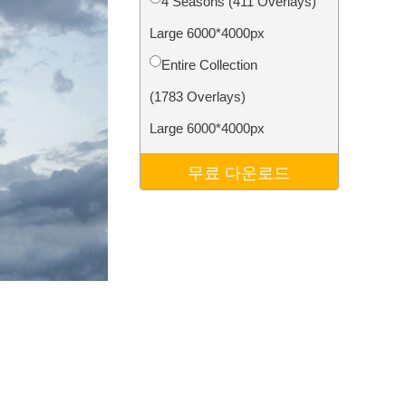
4 Seasons (411 Overlays)
터
Video Editing Services
Large 6000*4000px
Entire Collection
(1783 Overlays)
Large 6000*4000px
무료 다운로드