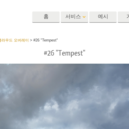
홈
서비스
예시
Lightroom
Photoshop
Templat
료 클라우드 오버레이
>
#26 "Tempest"
#26 "Tempest"
 사전 설정
포토샵 액션
템플릿
R 사전 설정 컬렉
포토샵 브러쉬
마케팅 템플릿
리터칭 서비스
뷔 서비스
아기 사진 보정 
포토샵 오버레이
발렌타인 데이 카
딜 프리셋
포토샵 텍스처
결혼식 초대장
 컬렉션
Ps Actions 전체 컬렉션
어린이 생일 초대
Ps 오버레이 전체 컬렉
션
진 편집 서비스
AI로 생성된 의류 모델
이미지 조작 서