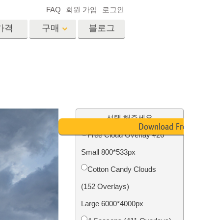
FAQ
회원 가입
로그인
가격
구매
블로그
es
Video
전문 LUT
비디오 오버레이
서비스
부동산 사진 편집 서비스
드
선택 해주세요
Download Free
Free Cloud Overlay #26
장
Small 800*533px
비스
사진 서비스
Cotton Candy Clouds
(152 Overlays)
Large 6000*4000px