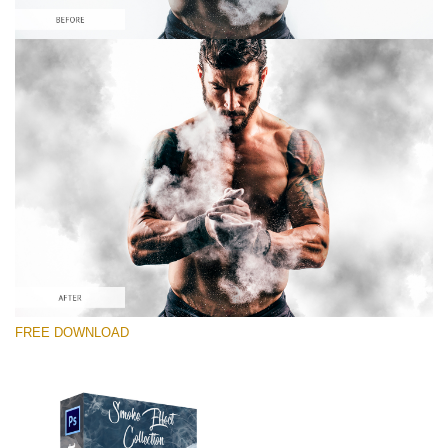
선택 해주세요
Free PNG Overlay #6
Small 800*533px
Smoke Effect
(30 Overlays)
Large 6000*4000px
FREE DOWNLOAD
Luxury Wedding
(373 Overlays)
Large 6000*4000px