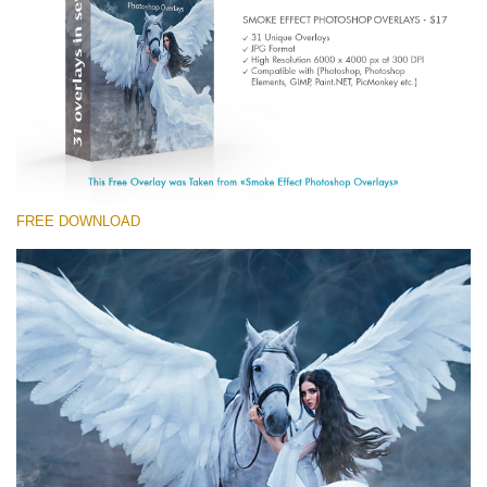
Entire Collection
(1783 Overlays)
Large 6000*4000px
무료 다운로드
FREE DOWNLOAD