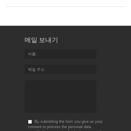
메일 보내기
이름
메일 주소
By submitting the form you give us your
consent to process the personal data