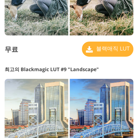
무료
블랙매직 LUT
최고의 Blackmagic LUT #9 "Landscape"