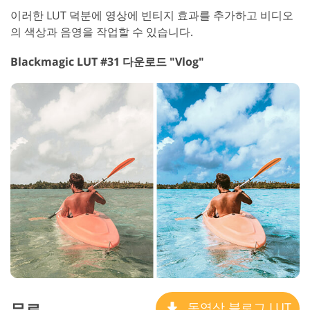
이러한 LUT 덕분에 영상에 빈티지 효과를 추가하고 비디오
의 색상과 음영을 작업할 수 있습니다.
Blackmagic LUT #31 다운로드 "Vlog"
무료
동영상 블로그 LUT