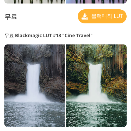
무료
블랙매직 LUT
무료 Blackmagic LUT #13 "Cine Travel"