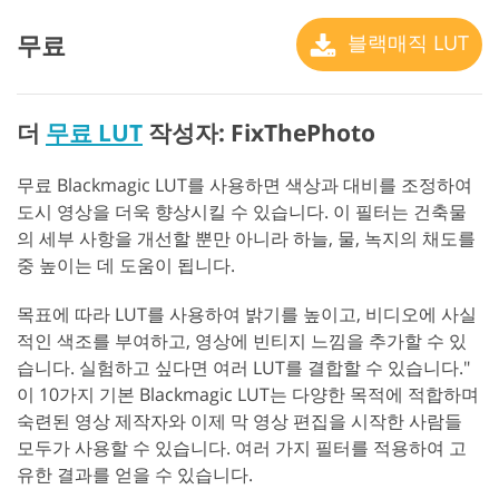
무료
블랙매직 LUT
더
무료 LUT
작성자: FixThePhoto
무료 Blackmagic LUT를 사용하면 색상과 대비를 조정하여
도시 영상을 더욱 향상시킬 수 있습니다. 이 필터는 건축물
의 세부 사항을 개선할 뿐만 아니라 하늘, 물, 녹지의 채도를
중 높이는 데 도움이 됩니다.
목표에 따라 LUT를 사용하여 밝기를 높이고, 비디오에 사실
적인 색조를 부여하고, 영상에 빈티지 느낌을 추가할 수 있
습니다. 실험하고 싶다면 여러 LUT를 결합할 수 있습니다."
이 10가지 기본 Blackmagic LUT는 다양한 목적에 적합하며
숙련된 영상 제작자와 이제 막 영상 편집을 시작한 사람들
모두가 사용할 수 있습니다. 여러 가지 필터를 적용하여 고
유한 결과를 얻을 수 있습니다.