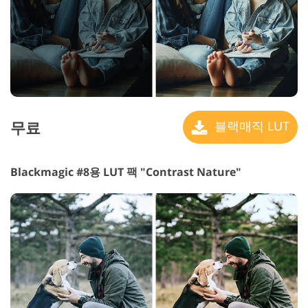
무료
블랙매직 LUT
Blackmagic #8용 LUT 팩 "Contrast Nature"