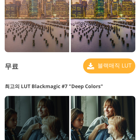
무료
블랙매직 LUT
최고의 LUT Blackmagic #7 "Deep Colors"