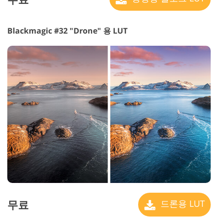
Blackmagic #32 "Drone" 용 LUT
무료
드론용 LUT