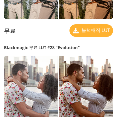
무료
블랙매직 LUT
Blackmagic 무료 LUT #28 "Evolution"