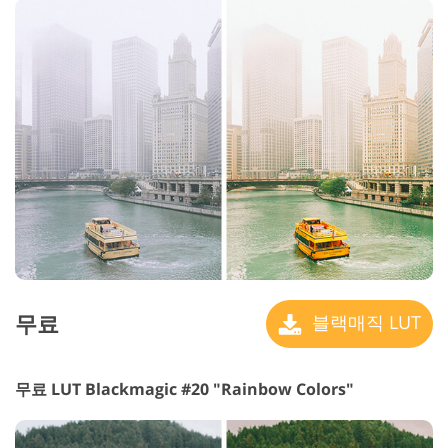
무료
블랙매직 LUT
무료 LUT Blackmagic #20 "Rainbow Colors"