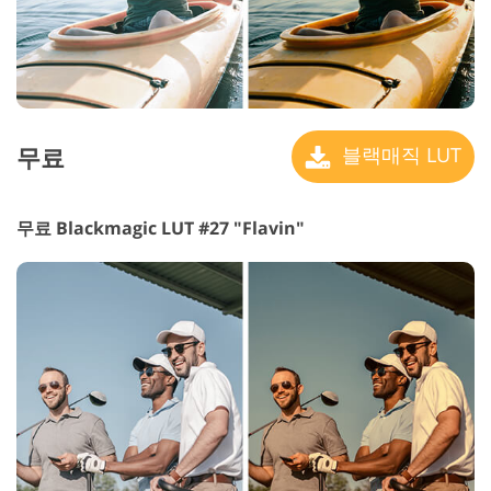
무료
블랙매직 LUT
무료 Blackmagic LUT #27 "Flavin"