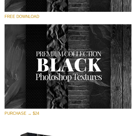
선택 해주세요
FREE DOWNLOAD
Free Photoshop Overlay
Small 800*533px
Black Textures
(30 Textures)
Large 6000*4000px
Entire Collection
(1783 Overlays)
Large 6000*4000px
무료 다운로드
PURCHASE → $24