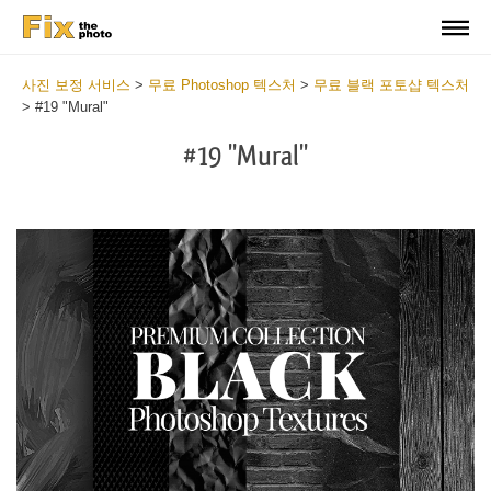
사진 보정 서비스
>
무료 Photoshop 텍스처
>
무료 블랙 포토샵 텍스처
>
#19 "Mural"
#19 "Mural"
Do
Fr
Ov