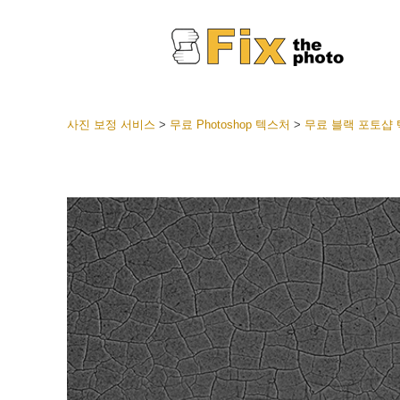
사진 보정 서비스
>
무료 Photoshop 텍스처
>
무료 블랙 포토샵
라이트룸
전체 L
얼굴 
션
베스트 
모바일
웨딩 사