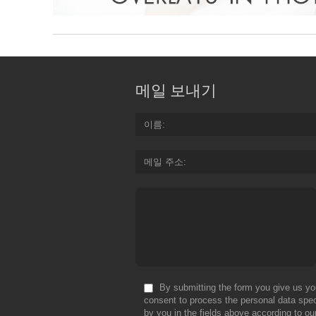
메일 보내기
이름
메일 주소
By submitting the form you give us yo
consent to process the personal data spec
by you in the fields above according to ou