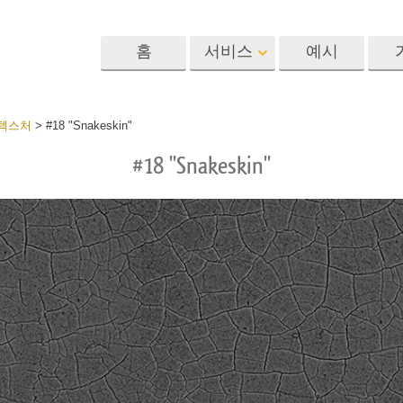
홈
서비스
예시
Lightroom
Photoshop
Templat
 텍스처
>
#18 "Snakeskin"
#18 "Snakeskin"
 사전 설정
포토샵 액션
템플릿
R 사전 설정 컬렉
포토샵 브러쉬
마케팅 템플릿
리터칭 서비스
뷔 서비스
아기 사진 보정 
포토샵 오버레이
발렌타인 데이 카
딜 프리셋
포토샵 텍스처
결혼식 초대장
 컬렉션
Ps Actions 전체 컬렉션
어린이 생일 초대
Ps 오버레이 전체 컬렉
션
진 편집 서비스
AI로 생성된 의류 모델
이미지 조작 서