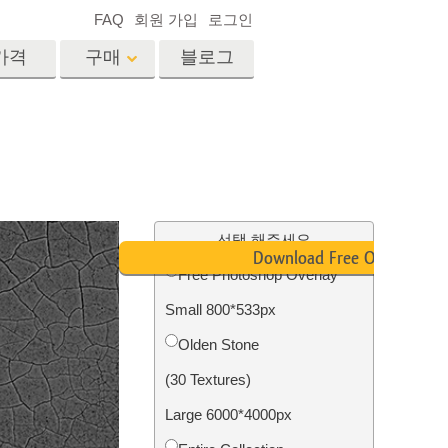
FAQ
회원 가입
로그인
가격
구매
블로그
es
Video
전문 LUT
비디오 오버레이
서비스
부동산 사진 편집 서비스
드
선택 해주세요
Download Free Overlay
Free Photoshop Overlay
장
Small 800*533px
비스
사진 서비스
Olden Stone
(30 Textures)
Large 6000*4000px