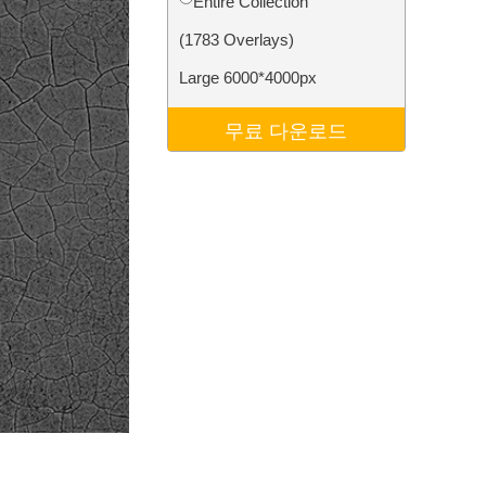
Entire Collection
터
Video Editing Services
(1783 Overlays)
Large 6000*4000px
무료 다운로드