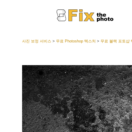
사진 보정 서비스
>
무료 Photoshop 텍스처
>
무료 블랙 포토샵
라이트룸
전체 L
얼굴 
션
베스트 
모바일
웨딩 사