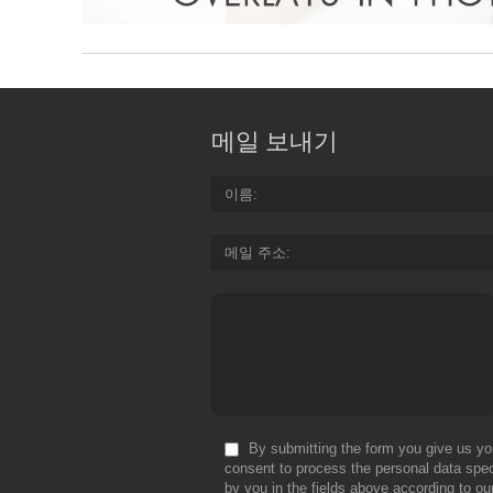
메일 보내기
이름
메일 주소
By submitting the form you give us yo
consent to process the personal data spec
by you in the fields above according to ou