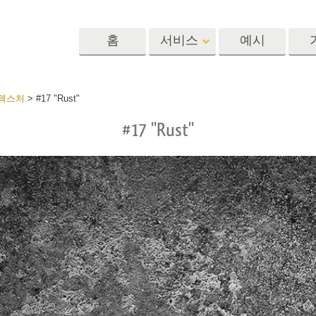
홈
서비스
예시
Lightroom
Photoshop
Templat
 텍스처
>
#17 "Rust"
#17 "Rust"
 사전 설정
포토샵 액션
템플릿
R 사전 설정 컬렉
포토샵 브러쉬
마케팅 템플릿
리터칭 서비스
뷔 서비스
아기 사진 보정 
포토샵 오버레이
발렌타인 데이 카
딜 프리셋
포토샵 텍스처
결혼식 초대장
 컬렉션
Ps Actions 전체 컬렉션
어린이 생일 초대
Ps 오버레이 전체 컬렉
션
진 편집 서비스
AI로 생성된 의류 모델
이미지 조작 서