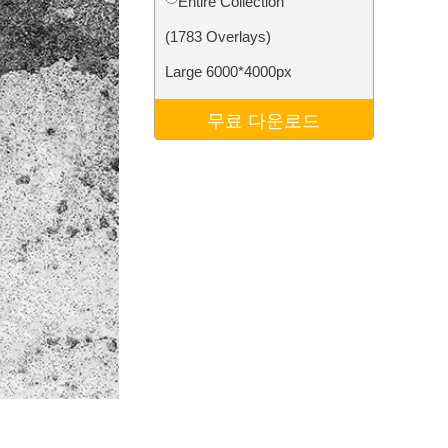
Entire Collection
터
Video Editing Services
(1783 Overlays)
Large 6000*4000px
무료 다운로드