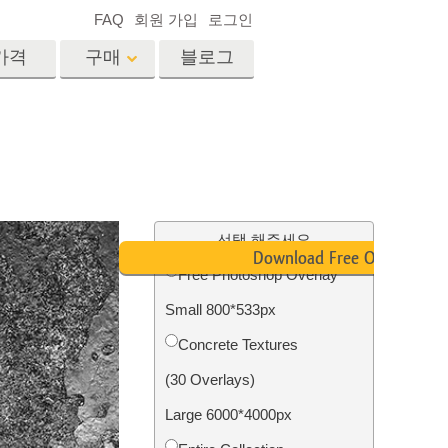
FAQ
회원 가입
로그인
가격
구매
블로그
es
Video
전문 LUT
비디오 오버레이
서비스
부동산 사진 편집 서비스
드
선택 해주세요
Download Free Overlay
Free Photoshop Overlay
장
Small 800*533px
비스
사진 서비스
Concrete Textures
(30 Overlays)
Large 6000*4000px