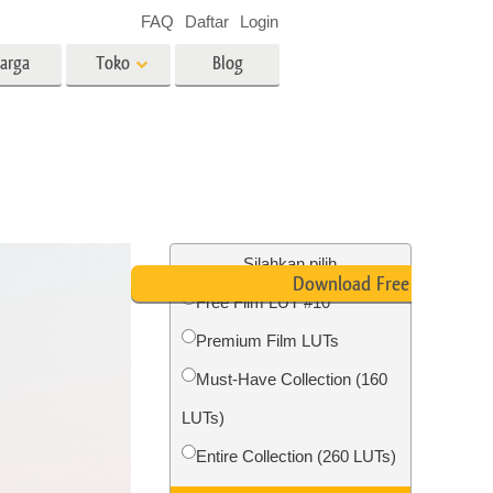
FAQ
Daftar
Login
arga
Toko
Blog
es
Video
LUT profesional
Hamparan Video
o Bayi
Layanan Edit Foto Real Estate
Silahkan pilih
Download Free LUT
Free Film LUT #10
 anak
Premium Film LUTs
ambar
Layanan Restorasi Foto
Must-Have Collection (160
LUTs)
Entire Collection (260 LUTs)