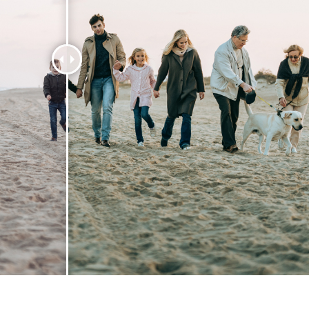
 Perbaikan Produk
Layanan Retouching Perhiasan
Data Pelatihan AI