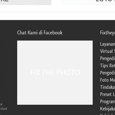
Chat Kami di Facebook
Fixthe
Layanan
Virtual 
Pengedi
Tips Re
Pengedi
Foto Me
Tindaka
Preset 
Program 
ur
Kebijak
ified
r