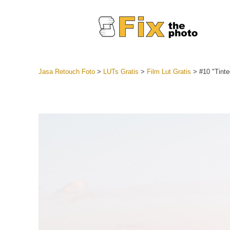
Jasa Retouch Foto
>
LUTs Gratis
>
Film Lut Gratis
>
#10 "Tint
Lightroom
Seluruh K
Layanan R
Preset Ke
Koleksi Se
Jasa Edi