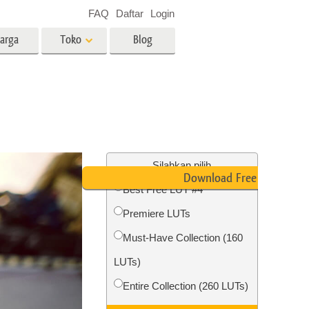
FAQ
Daftar
Login
arga
Toko
Blog
es
Video
LUT profesional
Hamparan Video
o Bayi
Layanan Edit Foto Real Estate
Silahkan pilih
Download Free LUT
Best Free LUT #4
 anak
Premiere LUTs
ambar
Layanan Restorasi Foto
Must-Have Collection (160
LUTs)
Entire Collection (260 LUTs)