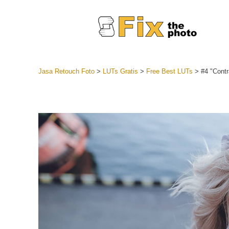
Jasa Retouch Foto
>
LUTs Gratis
>
Free Best LUTs
>
#4 "Contr
Lightroom
Seluruh K
Layanan R
Preset Ke
Koleksi Se
Jasa Edi