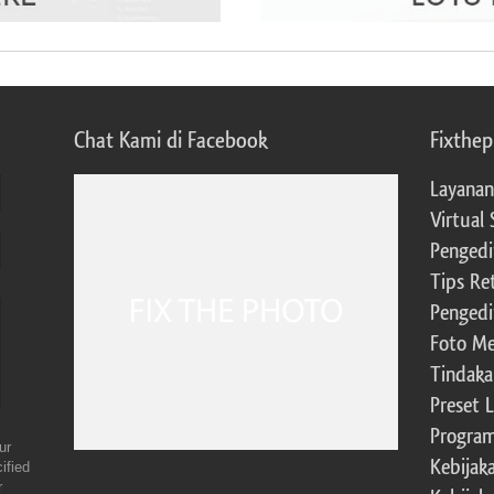
Chat Kami di Facebook
Fixthe
Layanan
Virtual 
Pengedi
Tips Re
Pengedi
Foto Me
Tindaka
Preset 
Program 
ur
Kebijak
ified
r