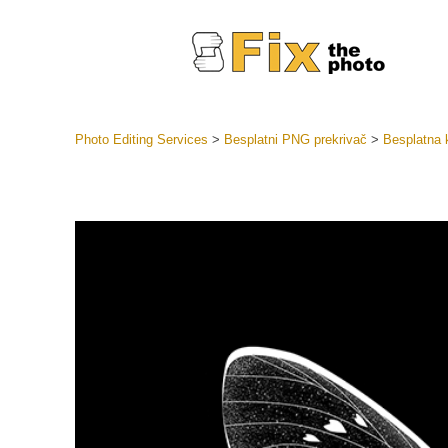
Photo Editing Services
>
Besplatni PNG prekrivač
>
Besplatna 
Lightroom
LR Preset
Retuš
Predposta
ponude
Mobilne P
Uređivanje 