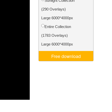
Sunlight Collection
I
Video Editing Services
(290 Overlays)
Large 6000*4000px
Entire Collection
(1783 Overlays)
Large 6000*4000px
Free download