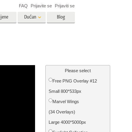
FAQ
Prijavite se
Prijaviti se
ijene
Dućan
Blog
es
Video
LUT-ovi za uređivanje videa
Profesionalni video slojevi
ija
Uređivanje fotografija nekretnina
Please select
Free PNG Overlay #12
bavu
Small 800*533px
ijama
Obnova fotografija
Marvel Wings
(34 Overlays)
Large 4000*5000px