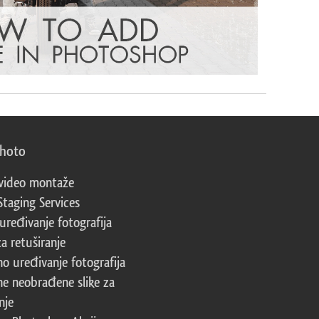
photo
video montaže
Staging Services
 uređivanje fotografija
za retuširanje
no uređivanje fotografija
ne neobrađene slike za
nje