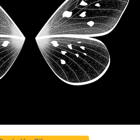
fotografija proizvoda
Uređivanje fotografija nakita
Podaci za obuku A