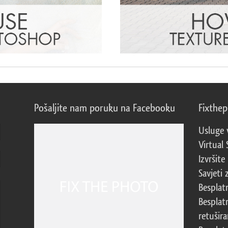
Pošaljite nam poruku na Facebooku
Fixthe
Usluge 
Virtual 
Izvršite
Savjeti 
Besplat
Besplat
retušira